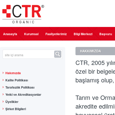
Anasayfa
Kurumsal
Faaliyetlerimiz
Bilgi Merkezi
Başvuru
HAKKIMIZDA
CTR, 2005 yılı
özel bir belgel
Hakımızda
başlamış olup,
Kalite Politikası
Tarafsızlık Politikası
Yetki ve Akreditasyonlar
Tarım ve Orman
Üyelikler
akredite edilmi
Şirket Bilgileri
hayvansal üreti