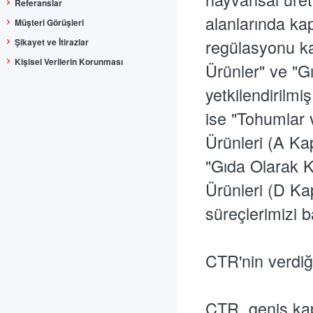
Referanslar
alanlarında ka
Müşteri Görüşleri
regülasyonu ka
Şikayet ve İtirazlar
Kişisel Verilerin Korunması
Ürünler" ve "G
yetkilendirilm
ise "Tohumlar 
Ürünleri (A Ka
"Gıda Olarak K
Ürünleri (D Ka
süreçlerimizi 
CTR'nin verdiği
CTR, geniş kaps