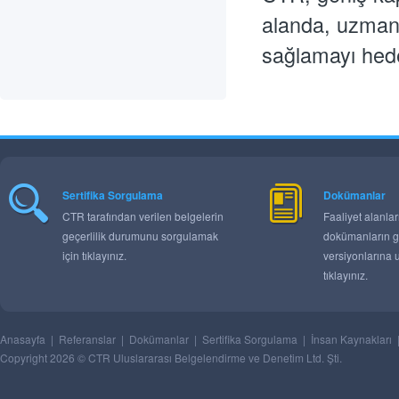
alanda, uzman k
sağlamayı hede
Sertifika Sorgulama
Dokümanlar
CTR tarafından verilen belgelerin
Faaliyet alanla
geçerlilik durumunu sorgulamak
dokümanların g
için tıklayınız.
versiyonlarına 
tıklayınız.
Anasayfa
|
Referanslar
|
Dokümanlar
|
Sertifika Sorgulama
|
İnsan Kaynakları
Copyright 2026 © CTR Uluslararası Belgelendirme ve Denetim Ltd. Şti.